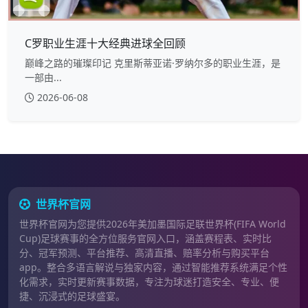
C罗职业生涯十大经典进球全回顾
巅峰之路的璀璨印记 克里斯蒂亚诺·罗纳尔多的职业生涯，是
一部由...
2026-06-08
世界杯官网
世界杯官网为您提供2026年美加墨国际足联世界杯(FIFA World
Cup)足球赛事的全方位服务官网入口，涵盖赛程表、实时比
分、冠军预测、平台推荐、高清直播、赔率分析与购买平台
app。整合多语言解说与独家内容，通过智能推荐系统满足个性
化需求，实时更新赛事数据，专注为球迷打造安全、专业、便
捷、沉浸式的足球盛宴。