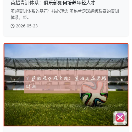
英超青训体系：俱乐部如何培养年轻人才
英超青训体系的基石与核心理念 英格兰足球超级联赛的青训
体系，经...
2026-05-23