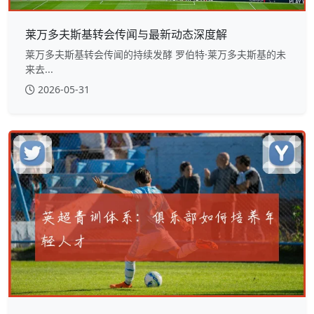
莱万多夫斯基转会传闻与最新动态深度解
莱万多夫斯基转会传闻的持续发酵 罗伯特·莱万多夫斯基的未
来去...
2026-05-31