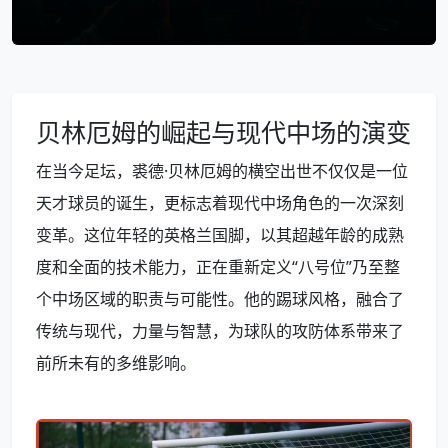
贝林厄姆的崛起与现代中场的演变
在当今足坛，裘德·贝林厄姆的横空出世不仅仅是一位
天才球员的诞生，更标志着现代中场角色的一次深刻
变革。这位年轻的英格兰国脚，以其超越年龄的成熟
度和全面的技术能力，正在重新定义“八号位”乃至整
个中场区域的职责与可能性。他的踢球风格，融合了
传统与现代，力量与智慧，为球队的攻防体系带来了
前所未有的多维影响。