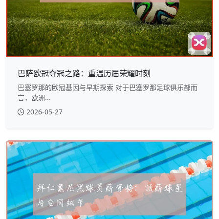
巴萨欧冠夺冠之路：重温历届荣耀时刻
巴塞罗那的欧冠基因与早期探索 对于巴塞罗那足球俱乐部而
言，欧洲...
2026-05-27