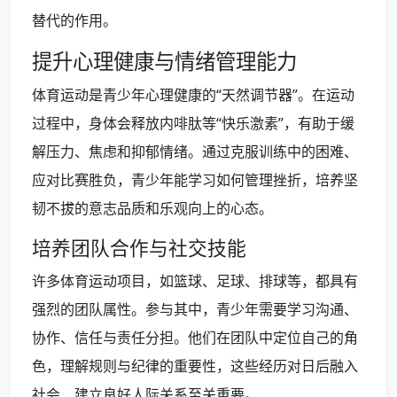
替代的作用。
提升心理健康与情绪管理能力
体育运动是青少年心理健康的“天然调节器”。在运动
过程中，身体会释放内啡肽等“快乐激素”，有助于缓
解压力、焦虑和抑郁情绪。通过克服训练中的困难、
应对比赛胜负，青少年能学习如何管理挫折，培养坚
韧不拔的意志品质和乐观向上的心态。
培养团队合作与社交技能
许多体育运动项目，如篮球、足球、排球等，都具有
强烈的团队属性。参与其中，青少年需要学习沟通、
协作、信任与责任分担。他们在团队中定位自己的角
色，理解规则与纪律的重要性，这些经历对日后融入
社会、建立良好人际关系至关重要。