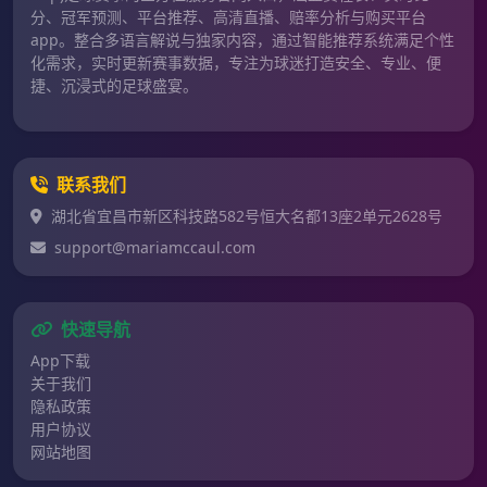
分、冠军预测、平台推荐、高清直播、赔率分析与购买平台
app。整合多语言解说与独家内容，通过智能推荐系统满足个性
化需求，实时更新赛事数据，专注为球迷打造安全、专业、便
捷、沉浸式的足球盛宴。
联系我们
湖北省宜昌市新区科技路582号恒大名都13座2单元2628号
support@mariamccaul.com
快速导航
App下载
关于我们
隐私政策
用户协议
网站地图